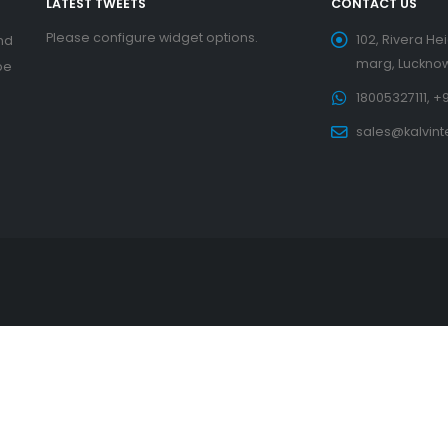
LATEST TWEETS
CONTACT US
Please configure widget options.
102, Rivera H
nd
marg, Lucknow
be
18005327111, 
sales@kalvint